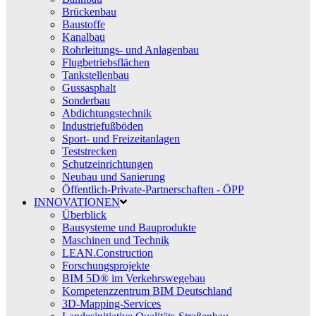
Brückenbau
Baustoffe
Kanalbau
Rohrleitungs- und Anlagenbau
Flugbetriebsflächen
Tankstellenbau
Gussasphalt
Sonderbau
Abdichtungstechnik
Industriefußböden
Sport- und Freizeitanlagen
Teststrecken
Schutzeinrichtungen
Neubau und Sanierung
Öffentlich-Private-Partnerschaften - ÖPP
INNOVATIONEN
Überblick
Bausysteme und Bauprodukte
Maschinen und Technik
LEAN.Construction
Forschungsprojekte
BIM 5D® im Verkehrswegebau
Kompetenzzentrum BIM Deutschland
3D-Mapping-Services