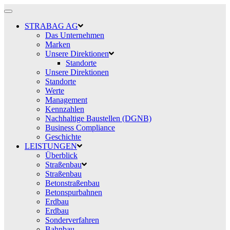
Toggle
navigation
STRABAG AG
Das Unternehmen
Marken
Unsere Direktionen
Standorte
Unsere Direktionen
Standorte
Werte
Management
Kennzahlen
Nachhaltige Baustellen (DGNB)
Business Compliance
Geschichte
LEISTUNGEN
Überblick
Straßenbau
Straßenbau
Betonstraßenbau
Betonspurbahnen
Erdbau
Erdbau
Sonderverfahren
Bahnbau