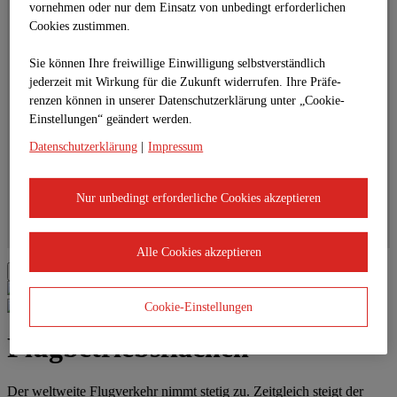
Landesinitiative Qualitäts-Straßenbau
vornehmen oder nur dem Einsatz von unbedingt erforderlichen
Baden-Württemberg 4.0 (QSBW 4.0)
Cookies zustimmen.
Das Beton-Tool Betty
teamconcept
Sie können Ihre freiwillige Einwilligung selbstverständlich
Idee
Strategie
jederzeit mit Wirkung für die Zukunft widerrufen. Ihre Prä­fe­
Grundsätze
renzen können in unserer Datenschutzerklärung unter „Cookie-
Module
Einstellungen“ geändert werden.
Vertragsmodelle
Vorteile
Datenschutzerklärung
|
Impressum
Referenzen
PRESSE
Newsroom
Nur unbedingt erforderliche Cookies akzeptieren
PR-Kontakt
EINKAUF
KARRIERE
Alle Cookies akzeptieren
UNTERMENÜ
Cookie-Einstellungen
Flugbetriebsflächen
Der weltweite Flugverkehr nimmt stetig zu. Zeitgleich steigt der