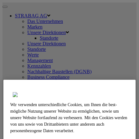
Toggle
navigation
STRABAG AG
Das Unternehmen
Marken
Unsere Direktionen
Standorte
Unsere Direktionen
Standorte
Werte
Management
Kennzahlen
Nachhaltige Baustellen (DGNB)
Business Compliance
Geschichte
LEISTUNGEN
Überblick
Straßenbau
Wir verwenden unterschiedliche Cookies, um Ihnen die best­
Straßenbau
Betonstraßenbau
mögliche Nutzung unserer Website zu ermöglichen, sowie um
Betonspurbahnen
unsere Website fortlaufend zu verbessern. Mit den Cookies werden
Erdbau
von uns sowie von Drittanbietern unter anderem auch
Erdbau
personenbezogene Daten verarbeitet.
Sonderverfahren
Bahnbau