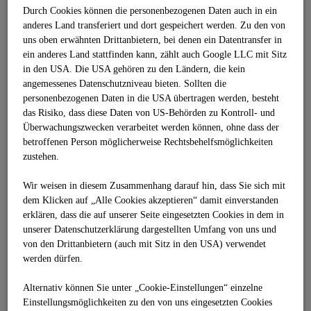
Durch Cookies können die personenbezogenen Daten auch in ein
Brückenbau
Baustoffe
anderes Land transferiert und dort gespeichert werden. Zu den von
Kanalbau
uns oben erwähnten Drittanbietern, bei denen ein Datentransfer in
Rohrleitungs- und Anlagenbau
ein anderes Land stattfinden kann, zählt auch Google LLC mit Sitz
Flugbetriebsflächen
in den USA. Die USA gehören zu den Ländern, die kein
Tankstellenbau
angemessenes Datenschutzniveau bieten. Sollten die
Gussasphalt
personenbezogenen Daten in die USA übertragen werden, besteht
Sonderbau
Abdichtungstechnik
das Risiko, dass diese Daten von US-Behörden zu Kontroll- und
Industriefußböden
Überwachungszwecken verarbeitet werden können, ohne dass der
Sport- und Freizeitanlagen
betroffenen Person möglicherweise Rechtsbehelfsmöglichkeiten
Teststrecken
zustehen.
Schutzeinrichtungen
Neubau und Sanierung
Wir weisen in diesem Zusammenhang darauf hin, dass Sie sich mit
Öffentlich-Private-Partnerschaften - ÖPP
INNOVATIONEN
dem Klicken auf „Alle Cookies akzeptieren“ damit ein­ver­standen
Überblick
erklären, dass die auf unserer Seite eingesetzten Cookies in dem in
Bausysteme und Bauprodukte
unserer Datenschutzerklärung dargestellten Umfang von uns und
Maschinen und Technik
von den Drittanbietern (auch mit Sitz in den USA) verwendet
LEAN.Construction
werden dürfen.
Forschungsprojekte
BIM 5D® im Verkehrswegebau
Kompetenzzentrum BIM Deutschland
Alternativ können Sie unter „Cookie-Einstellungen“ einzelne
3D-Mapping-Services
Einstellungsmöglichkeiten zu den von uns eingesetzten Cookies