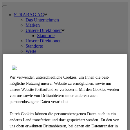
Toggle
navigation
STRABAG AG
Das Unternehmen
Marken
Unsere Direktionen
Standorte
Unsere Direktionen
Standorte
Werte
Management
Kennzahlen
Nachhaltige Baustellen (DGNB)
Business Compliance
Geschichte
Wir verwenden unterschiedliche Cookies, um Ihnen die best­
LEISTUNGEN
mögliche Nutzung unserer Website zu ermöglichen, sowie um
Überblick
unsere Website fortlaufend zu verbessern. Mit den Cookies werden
Straßenbau
von uns sowie von Drittanbietern unter anderem auch
Straßenbau
personenbezogene Daten verarbeitet.
Betonstraßenbau
Betonspurbahnen
Erdbau
Durch Cookies können die personenbezogenen Daten auch in ein
Erdbau
anderes Land transferiert und dort gespeichert werden. Zu den von
Sonderverfahren
uns oben erwähnten Drittanbietern, bei denen ein Datentransfer in
Bahnbau