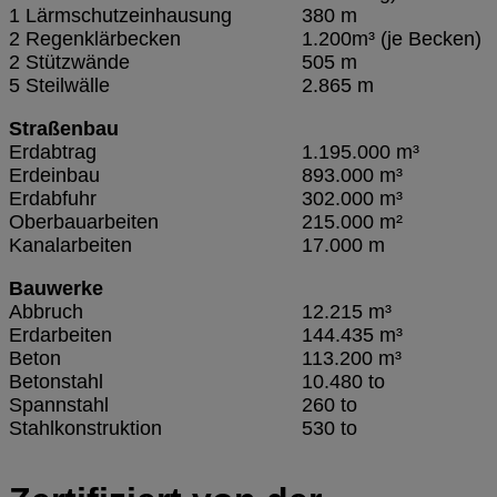
1 Lärmschutzeinhausung
380 m
2 Regenklärbecken
1.200m³ (je Becken)
2 Stützwände
505 m
5 Steilwälle
2.865
m
Straßenbau
Erdabtrag
1.195.000 m³
Erdeinbau
893.000 m³
Erdabfuhr
302.000 m³
Oberbauarbeiten
215.000 m²
Kanalarbeiten
17.000 m
Bauwerke
Abbruch
12.215 m³
Erdarbeiten
144.435 m³
Beton
113.200 m³
Betonstahl
10.480 to
Spannstahl
260 to
Stahlkonstruktion
530 to