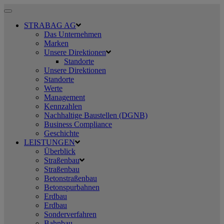
Toggle
navigation
STRABAG AG
Das Unternehmen
Marken
Unsere Direktionen
Standorte
Unsere Direktionen
Standorte
Werte
Management
Kennzahlen
Nachhaltige Baustellen (DGNB)
Business Compliance
Geschichte
LEISTUNGEN
Überblick
Straßenbau
Straßenbau
Betonstraßenbau
Betonspurbahnen
Erdbau
Erdbau
Sonderverfahren
Bahnbau