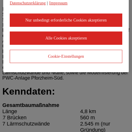
Datenschutzerklärung
|
Impressum
Im Auftrag der Autobahn GmbH Niederlassung Südwest setzen die
STRABAG GmbH, die Ed. Züblin AG und die Züblin
Spezialtiefbau GmbH gemeinsam das Großprojekt A8
Nur unbedingt erforderliche Cookies akzeptieren
Enztalquerung in Pforzheim um.
Die Baumaßnahme beinhaltet neben dem Ausbau der A8 auf
einer Länge von rund 4,8 Kilometern den vierspurigen
Alle Cookies akzeptieren
Ausbau der B10 im Bereich der Anschlussstelle Pforzheim-
Ost, den Umbau der Anschlussstelle Pforzheim-Ost mit
leistungsfähigen Zufahrten, den Ersatzneubau mehrerer
Cookie-Einstellungen
Kreuzungsbauwerke, den Ersatzneubau der Enzbrücke, die
Reduzierung der Steigung beziehungsweise des Gefälles,
eine Lärmschutzeinhausung auf 380 Metern und weitere
Lärmschutzwände und -wälle, sowie die Modernisierung der
PWC-Anlage Pforzheim-Süd.
Kenndaten:
Gesamtbaumaßnahme
Länge
4,8 km
7 Brücken
560 m
7 Lärmschutzwände
2.545 m (nur
Gründung)