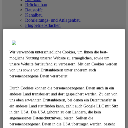
Brückenbau
Baustoffe
Kanalbau
Rohrleitungs- und Anlagenbau
Flugbetriebsflächen
Tankstellenbau
Gussasphalt
Sonderbau
Abdichtungstechnik
Industriefußböden
Wir verwenden unterschiedliche Cookies, um Ihnen die best­
Sport- und Freizeitanlagen
mögliche Nutzung unserer Website zu ermöglichen, sowie um
Teststrecken
unsere Website fortlaufend zu verbessern. Mit den Cookies werden
Schutzeinrichtungen
von uns sowie von Drittanbietern unter anderem auch
Neubau und Sanierung
personenbezogene Daten verarbeitet.
Öffentlich-Private-Partnerschaften - ÖPP
INNOVATIONEN
Überblick
Durch Cookies können die personenbezogenen Daten auch in ein
Bausysteme und Bauprodukte
anderes Land transferiert und dort gespeichert werden. Zu den von
Maschinen und Technik
uns oben erwähnten Drittanbietern, bei denen ein Datentransfer in
LEAN.Construction
ein anderes Land stattfinden kann, zählt auch Google LLC mit Sitz
Forschungsprojekte
in den USA. Die USA gehören zu den Ländern, die kein
BIM 5D® im Verkehrswegebau
Kompetenzzentrum BIM Deutschland
angemessenes Datenschutzniveau bieten. Sollten die
3D-Mapping-Services
personenbezogenen Daten in die USA übertragen werden, besteht