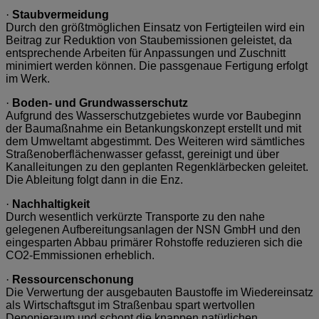
·
Staubvermeidung
Durch den größtmöglichen Einsatz von Fertigteilen wird ein
Beitrag zur Reduktion von Staubemissionen geleistet, da
entsprechende Arbeiten für Anpassungen und Zuschnitt
minimiert werden können. Die passgenaue Fertigung erfolgt
im Werk.
·
Boden- und Grundwasserschutz
Aufgrund des Wasserschutzgebietes wurde vor Baubeginn
der Baumaßnahme ein Betankungskonzept erstellt und mit
dem Umweltamt abgestimmt. Des Weiteren wird sämtliches
Straßenoberflächenwasser gefasst, gereinigt und über
Kanalleitungen zu den geplanten Regenklärbecken geleitet.
Die Ableitung folgt dann in die Enz.
·
Nachhaltigkeit
Durch wesentlich verkürzte Transporte zu den nahe
gelegenen Aufbereitungsanlagen der NSN GmbH und den
eingesparten Abbau primärer Rohstoffe reduzieren sich die
CO2-Emmissionen erheblich.
·
Ressourcenschonung
Die Verwertung der ausgebauten Baustoffe im Wiedereinsatz
als Wirtschaftsgut im Straßenbau spart wertvollen
Deponieraum und schont die knappen natürlichen