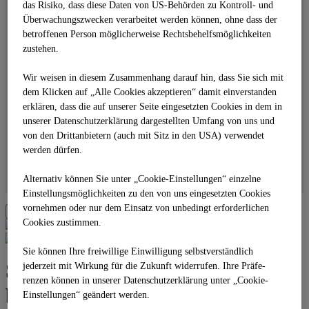
Landesinitiative Qualitäts-Straßenbau
das Risiko, dass diese Daten von US-Behörden zu Kontroll- und
Baden-Württemberg 4.0 (QSBW 4.0)
Überwachungszwecken verarbeitet werden können, ohne dass der
Das Beton-Tool Betty
betroffenen Person möglicherweise Rechtsbehelfsmöglichkeiten
teamconcept
zustehen.
Idee
Strategie
Grundsätze
Wir weisen in diesem Zusammenhang darauf hin, dass Sie sich mit
Module
dem Klicken auf „Alle Cookies akzeptieren“ damit ein­ver­standen
Vertragsmodelle
erklären, dass die auf unserer Seite eingesetzten Cookies in dem in
Vorteile
unserer Datenschutzerklärung dargestellten Umfang von uns und
Referenzen
von den Drittanbietern (auch mit Sitz in den USA) verwendet
PRESSE
Newsroom
werden dürfen.
PR-Kontakt
EINKAUF
Alternativ können Sie unter „Cookie-Einstellungen“ einzelne
KARRIERE
Einstellungsmöglichkeiten zu den von uns eingesetzten Cookies
vornehmen oder nur dem Einsatz von unbedingt erforderlichen
UNTERMENÜ
Cookies zustimmen.
Sie können Ihre freiwillige Einwilligung selbstverständlich
Sechsstreifiger Ausbau der A8
jederzeit mit Wirkung für die Zukunft widerrufen. Ihre Prä­fe­
renzen können in unserer Datenschutzerklärung unter „Cookie-
bei Pforzheim / Enztalquerung
Einstellungen“ geändert werden.